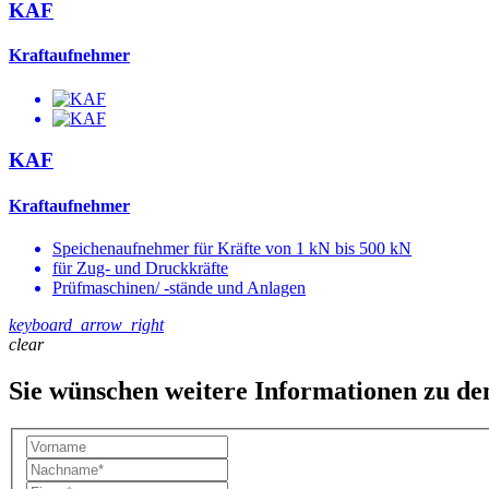
KAF
Kraftaufnehmer
KAF
Kraftaufnehmer
Speichenaufnehmer für Kräfte von 1 kN bis 500 kN
für Zug- und Druckkräfte
Prüfmaschinen/ -stände und Anlagen
keyboard_arrow_right
clear
Sie wünschen weitere Informationen zu d