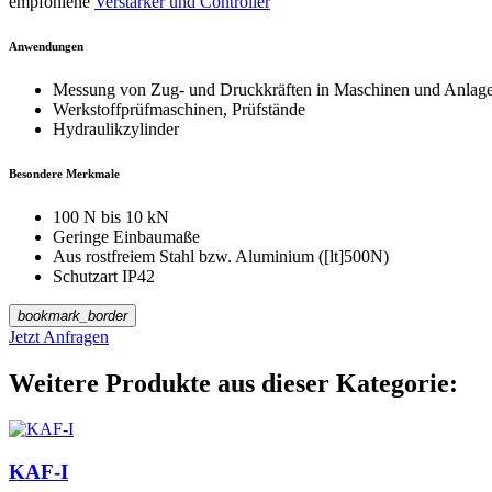
empfohlene
Verstärker und Controller
Anwendungen
Messung von Zug- und Druckkräften in Maschinen und Anlag
Werkstoffprüfmaschinen, Prüfstände
Hydraulikzylinder
Besondere Merkmale
100 N bis 10 kN
Geringe Einbaumaße
Aus rostfreiem Stahl bzw. Aluminium ([lt]500N)
Schutzart IP42
bookmark_border
Jetzt Anfragen
Weitere Produkte aus dieser Kategorie:
KAF-I