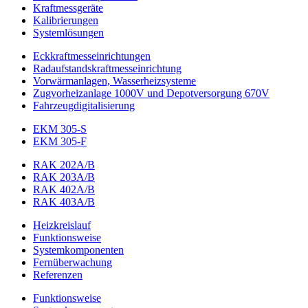
Kraftmessgeräte
Kalibrierungen
Systemlösungen
Eckkraftmess­einrichtungen
Radaufstands­kraftmess­einrichtung
Vorwärmanlagen, Wasserheizsysteme
Zugvorheizanlage 1000V und Depotversorgung 670V
Fahrzeugdigitalisierung
EKM 305-S
EKM 305-F
RAK 202A/B
RAK 203A/B
RAK 402A/B
RAK 403A/B
Heizkreislauf
Funktionsweise
Systemkomponenten
Fernüberwachung
Referenzen
Funktionsweise