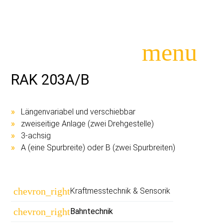
menu
RAK 203A/B
Längenvariabel und verschiebbar
Suchbegriffe
SUCHEN
zweiseitige Anlage (zwei Drehgestelle)
3-achsig
A (eine Spurbreite) oder B (zwei Spurbreiten)
Navigation
chevron_right
Kraftmesstechnik & Sensorik
überspringen
chevron_right
Bahntechnik