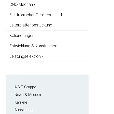
CNC-Mechanik
Elektronischer Gerätebau und
Leiterplatten­bestückung
Kalibrierungen
Entwicklung & Konstruktion
Leistungselektronik
Navigation
A.S.T. Gruppe
überspringen
News & Messen
Karriere
Ausbildung