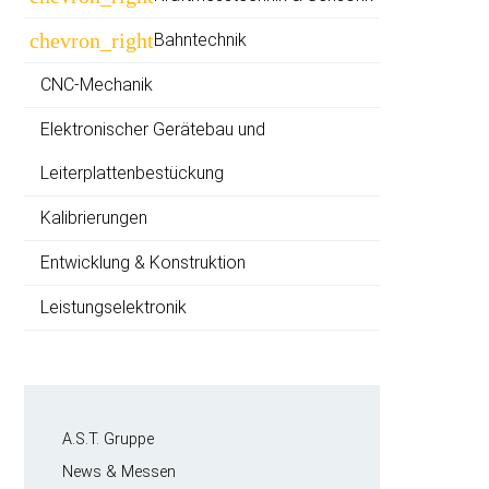
überspringen
chevron_right
Bahntechnik
CNC-Mechanik
Elektronischer Gerätebau und
Leiterplatten­bestückung
Kalibrierungen
Entwicklung & Konstruktion
Leistungselektronik
Navigation
A.S.T. Gruppe
überspringen
News & Messen