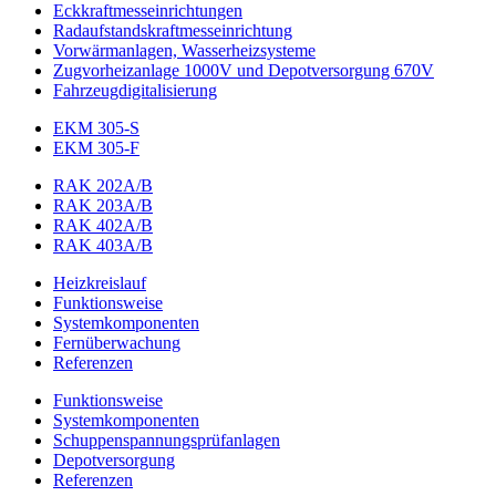
Eckkraftmess­einrichtungen
Radaufstands­kraftmess­einrichtung
Vorwärmanlagen, Wasserheizsysteme
Zugvorheizanlage 1000V und Depotversorgung 670V
Fahrzeugdigitalisierung
EKM 305-S
EKM 305-F
RAK 202A/B
RAK 203A/B
RAK 402A/B
RAK 403A/B
Heizkreislauf
Funktionsweise
Systemkomponenten
Fernüberwachung
Referenzen
Funktionsweise
Systemkomponenten
Schuppenspannungs­prüfanlagen
Depotversorgung
Referenzen