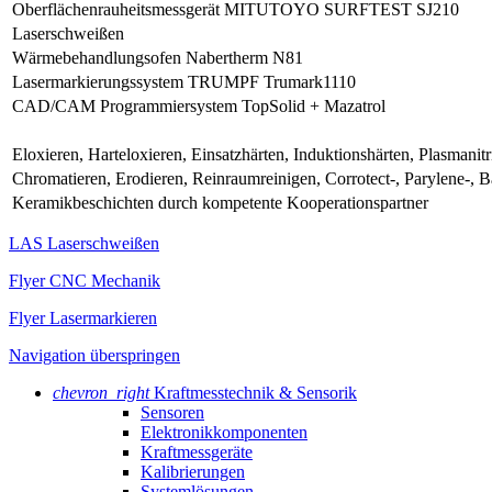
Oberflächenrauheitsmessgerät MITUTOYO SURFTEST SJ210
Laserschweißen
Wärmebehandlungsofen Nabertherm N81
Lasermarkierungssystem TRUMPF Trumark1110
CAD/CAM Programmiersystem TopSolid + Mazatrol
Eloxieren, Harteloxieren, Einsatzhärten, Induktionshärten, Plasmanitr
Chromatieren, Erodieren, Reinraumreinigen, Corrotect-, Parylene-, Ba
Keramikbeschichten durch kompetente Kooperationspartner
LAS Laserschweißen
Flyer CNC Mechanik
Flyer Lasermarkieren
Navigation überspringen
chevron_right
Kraftmesstechnik & Sensorik
Sensoren
Elektronikkomponenten
Kraftmessgeräte
Kalibrierungen
Systemlösungen