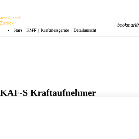
arrow_back
bookmark
Start
|
KMT
|
Kraftmessgeräte
|
Detailansicht
KAF-S Kraftaufnehmer