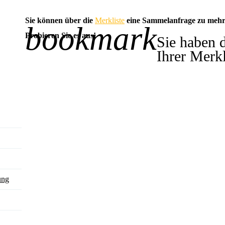
Sie können über die
Merkliste
eine Sammelanfrage zu mehr
bookmark
-1
Probieren Sie es aus!
Sie haben 
Ihrer Merkl
ung