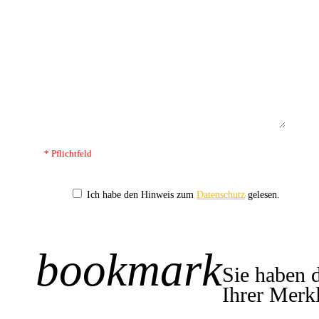
* Pflichtfeld
Ich habe den Hinweis zum
Datenschutz
gelesen.
bookmark
+1
Sie haben 
Ihrer Merkl