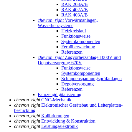
RAK 203A/B
RAK 402A/B
RAK 403A/B
chevron_right
Vorwärmanlagen,
Wasserheizsysteme
Heizkreislauf
Funktionsweise
Systemkomponenten
Fernüberwachung
Referenzen
chevron_right
Zugvorheizanlage 1000V und
Depotversorgung 670V
Funktionsweise
Systemkomponenten
Schuppenspannungs­prüfanlagen
Depotversorgung
Referenzen
Fahrzeugdigitalisierung
chevron_right
CNC-Mechanik
chevron_right
Elektronischer Gerätebau und Leiterplatten­
bestückung
chevron_right
Kalibrierungen
chevron_right
Entwicklung & Konstruktion
chevron_right
Leistungselektronik