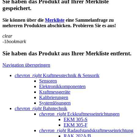
Sie haben das Produkt auf Ihrer Merkliste
gespeichert.
Sie können über die
Merkliste
eine Sammelanfrage zu
mehreren Produkten abschicken. Probieren Sie es aus!
clear
-1
bookmark
Sie haben das Produkt aus Ihrer Merkliste entfernt.
Navigation überspringen
chevron_right
Kraftmesstechnik & Sensorik
Sensoren
Elektronikkomponenten
Kraftmessgeräte
Kalibrierungen
Systemlösungen
chevron_right
Bahntechnik
chevron_right
Eckkraftmess­einrichtungen
EKM 305-S
EKM 305-F
chevron_right
Radaufstands­kraftmess­einrichtung
RAK 202A/B