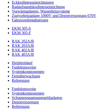
Eckkraftmess­einrichtungen
Radaufstands­kraftmess­einrichtung
Vorwärmanlagen, Wasserheizsysteme
Zugvorheizanlage 1000V und Depotversorgung 670V
Fahrzeugdigitalisierung
EKM 305-S
EKM 305-F
RAK 202A/B
RAK 203A/B
RAK 402A/B
RAK 403A/B
Heizkreislauf
Funktionsweise
Systemkomponenten
Fernüberwachung
Referenzen
Funktionsweise
Systemkomponenten
Schuppenspannungs­prüfanlagen
Depotversorgung
Referenzen