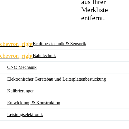
aus Ihrer
Merkliste
entfernt.
Navigation
chevron_right
Kraftmesstechnik & Sensorik
überspringen
chevron_right
Bahntechnik
CNC-Mechanik
Elektronischer Gerätebau und Leiterplatten­bestückung
Kalibrierungen
Entwicklung & Konstruktion
Leistungselektronik