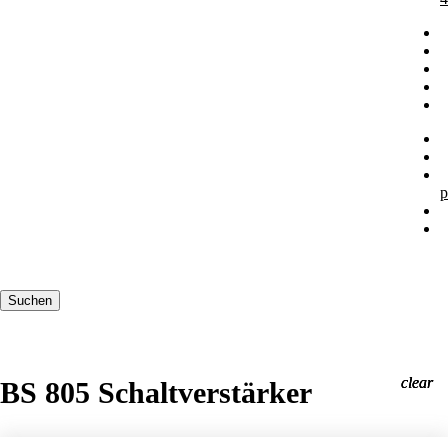
p
Suchbegriffe
Suchen
clear
clear
clear
BS 805 Schaltverstärker