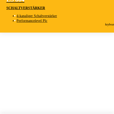
SCHALTVERSTÄRKER
4-kanaliger Schaltverstärker
LS 804
Performancelevel Plc
Schaltverstärker
keyboa