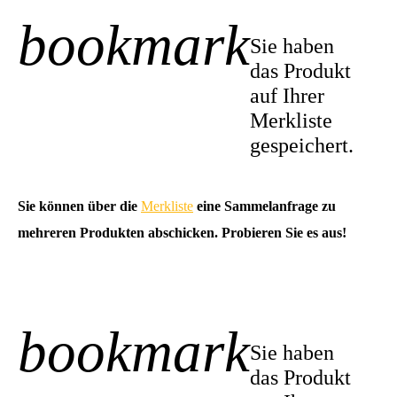
bookmark
+1
Sie haben
das Produkt
auf Ihrer
Merkliste
gespeichert.
Sie können über die
Merkliste
eine Sammelanfrage zu
mehreren Produkten abschicken. Probieren Sie es aus!
bookmark
-1
Sie haben
das Produkt