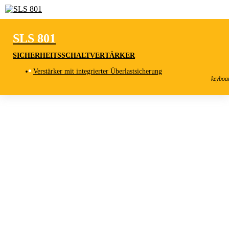
SLS 801
SICHERHEITSSCHALTVERTÄRKER
SLS 801
Verstärker mit integrierter Überlastsicherung
Sicherheitsschaltvertärker
keyboa