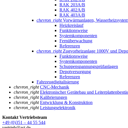
RAK 203A/B
RAK 402A/B
RAK 403A/B
chevron_right
Vorwärmanlagen, Wasserheizsyste
Heizkreislauf
Funktionsweise
Systemkomponenten
Fernüberwachung
Referenzen
chevron_right
Zugvorheizanlage 1000V und Depo
Funktionsweise
Systemkomponenten
Schuppenspannungs­prüfanlagen
Depotversorgung
Referenzen
Fahrzeugdigitalisierung
chevron_right
CNC-Mechanik
chevron_right
Elektronischer Gerätebau und Leiterplatten­best
chevron_right
Kalibrierungen
chevron_right
Entwicklung & Konstruktion
chevron_right
Leistungselektronik
Kontakt Vertriebsteam
+49 (0)351 – 44 55 544
vertrieb@ast.de