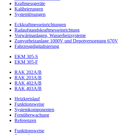
Kraftmessgeräte
Kalibrierungen
Systemlösungen
Eckkraftmess­einrichtungen
Radaufstands­kraftmess­einrichtung
Vorwärmanlagen, Wasserheizsysteme
Zugvorheizanlage 1000V und Depotversorgung 670V
Fahrzeugdigitalisierung
EKM 305-S
EKM 305-F
RAK 202A/B
RAK 203A/B
RAK 402A/B
RAK 403A/B
Heizkreislauf
Funktionsweise
Systemkomponenten
Fernüberwachung
Referenzen
Funktionsweise