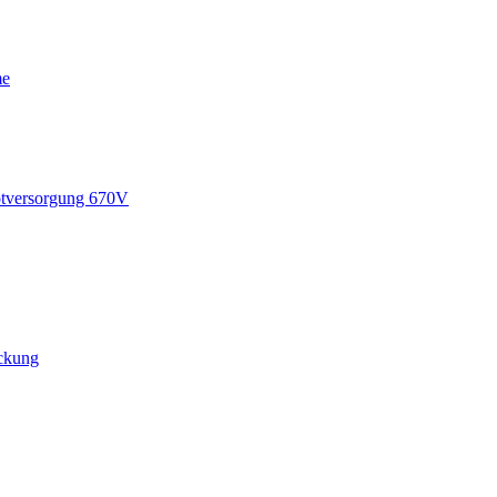
me
tversorgung 670V
ückung