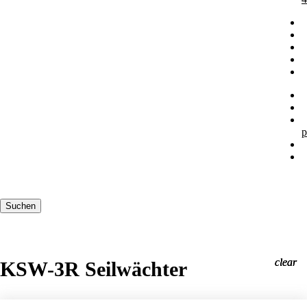
p
Suchbegriffe
Suchen
clear
clear
clear
KSW-3R Seilwächter