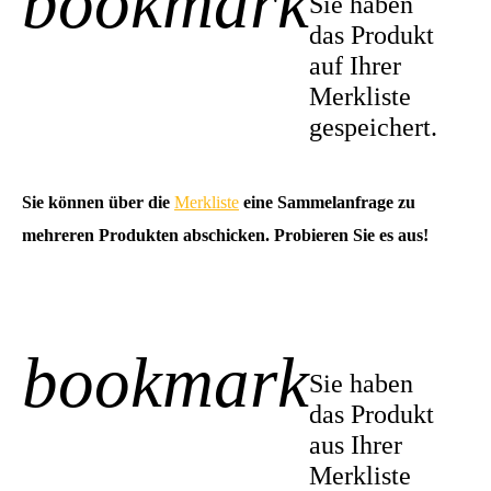
bookmark
Sie haben
das Produkt
auf Ihrer
Merkliste
gespeichert.
Sie können über die
Merkliste
eine Sammelanfrage zu
mehreren Produkten abschicken. Probieren Sie es aus!
bookmark
-1
Sie haben
das Produkt
aus Ihrer
Merkliste