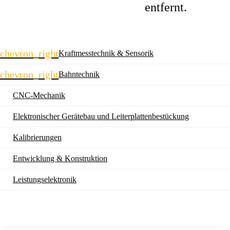
entfernt.
Navigation
chevron_right
Kraftmesstechnik & Sensorik
überspringen
chevron_right
Bahntechnik
CNC-Mechanik
Elektronischer Gerätebau und Leiterplatten­bestückung
Kalibrierungen
Entwicklung & Konstruktion
Leistungselektronik