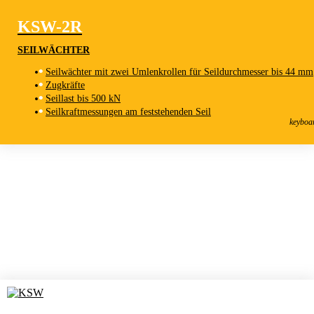
KSW-2R
SEILWÄCHTER
Seilwächter mit zwei Umlenkrollen für Seildurchmesser bis 44 mm
Zugkräfte
Seillast bis 500 kN
KSW-2R
Seilkraftmessungen am feststehenden Seil
Seilwächter
keyboa