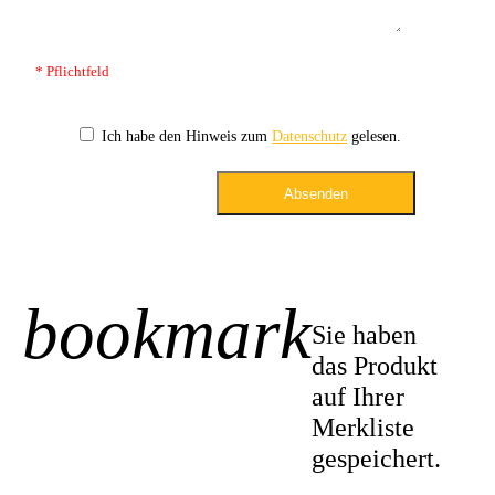
* Pflichtfeld
Ich habe den Hinweis zum
Datenschutz
gelesen.
Absenden
bookmark
+1
Sie haben
das Produkt
auf Ihrer
Merkliste
gespeichert.