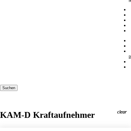
p
Suchbegriffe
Suchen
clear
clear
clear
KAM-D Kraftaufnehmer