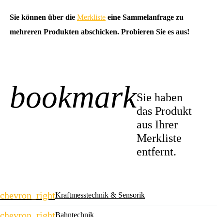
Sie können über die
Merkliste
eine Sammelanfrage zu
mehreren Produkten abschicken. Probieren Sie es aus!
bookmark
-1
Sie haben
das Produkt
aus Ihrer
Merkliste
entfernt.
Navigation
chevron_right
Kraftmesstechnik & Sensorik
überspringen
chevron_right
Bahntechnik