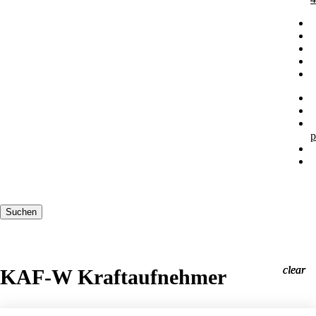
p
Suchbegriffe
Suchen
clear
clear
clear
KAF-W Kraftaufnehmer