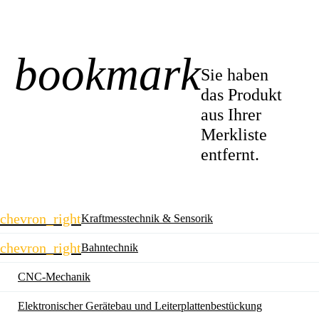
bookmark
-1
Sie haben
das Produkt
aus Ihrer
Merkliste
entfernt.
Navigation
chevron_right
Kraftmesstechnik & Sensorik
überspringen
chevron_right
Bahntechnik
CNC-Mechanik
Elektronischer Gerätebau und Leiterplatten­bestückung