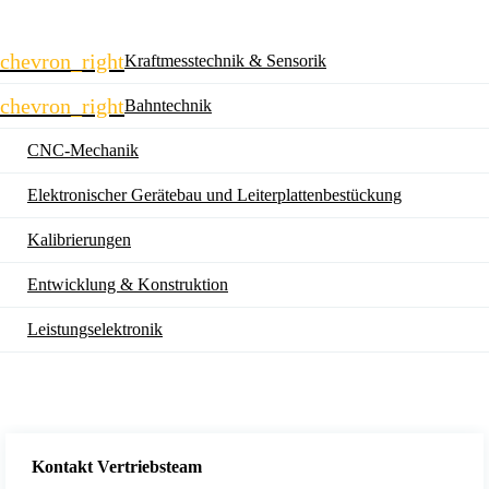
Navigation
chevron_right
Kraftmesstechnik & Sensorik
überspringen
chevron_right
Bahntechnik
CNC-Mechanik
Elektronischer Gerätebau und Leiterplatten­bestückung
Kalibrierungen
Entwicklung & Konstruktion
Leistungselektronik
Kontakt Vertriebsteam