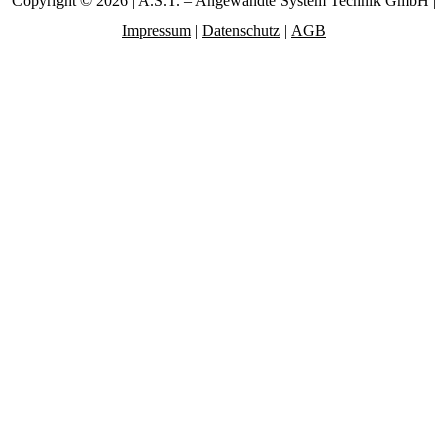
Copyright © 2026 | A.S.T. – Angewandte System Technik GmbH |
Impressum
|
Datenschutz
|
AGB