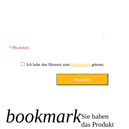
* Pflichtfeld
Ich habe den Hinweis zum
Datenschutz
gelesen.
Absenden
bookmark
+1
Sie haben
das Produkt