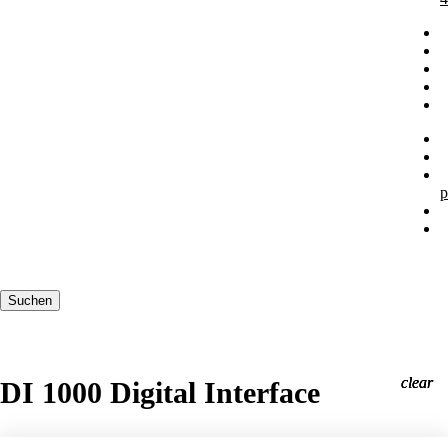
p
Suchbegriffe
Suchen
clear
clear
clear
DI 1000 Digital Interface