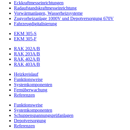
Eckkraftmess­einrichtungen
Radaufstands­kraftmess­einrichtung
Vorwärmanlagen, Wasserheizsysteme
Zugvorheizanlage 1000V und Depotversorgung 670V
Fahrzeugdigitalisierung
EKM 305-S
EKM 305-F
RAK 202A/B
RAK 203A/B
RAK 402A/B
RAK 403A/B
Heizkreislauf
Funktionsweise
Systemkomponenten
Fernüberwachung
Referenzen
Funktionsweise
Systemkomponenten
Schuppenspannungs­prüfanlagen
Depotversorgung
Referenzen