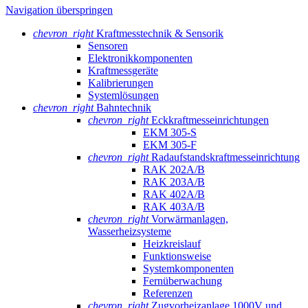
Navigation überspringen
chevron_right
Kraftmesstechnik & Sensorik
Sensoren
Elektronikkomponenten
Kraftmessgeräte
Kalibrierungen
Systemlösungen
chevron_right
Bahntechnik
chevron_right
Eckkraftmess­einrichtungen
EKM 305-S
EKM 305-F
chevron_right
Radaufstands­kraftmess­einrichtung
RAK 202A/B
RAK 203A/B
RAK 402A/B
RAK 403A/B
chevron_right
Vorwärmanlagen,
Wasserheizsysteme
Heizkreislauf
Funktionsweise
Systemkomponenten
Fernüberwachung
Referenzen
chevron_right
Zugvorheizanlage 1000V und