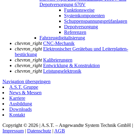
Depotversorgung 670V
Funktionsweise
Systemkomponenten
Schuppenspannungs­prüfanlagen
Depotversorgung
Referenzen
Fahrzeugdigitalisierung
chevron_right
CNC-Mechanik
chevron_right
Elektronischer Gerätebau und Leiterplatten­
bestückung
chevron_right
Kalibrierungen
chevron_right
Entwicklung & Konstruktion
chevron_right
Leistungselektronik
Navigation überspringen
A.S.T. Gruppe
News & Messen
Karriere
Ausbildung
Downloads
Kontakt
Copyright © 2026 | A.S.T. – Angewandte System Technik GmbH |
Impressum
|
Datenschutz
|
AGB