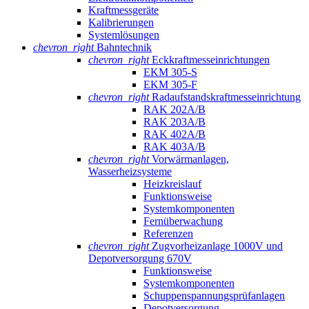
Kraftmessgeräte
Kalibrierungen
Systemlösungen
chevron_right
Bahntechnik
chevron_right
Eckkraftmess­einrichtungen
EKM 305-S
EKM 305-F
chevron_right
Radaufstands­kraftmess­einrichtung
RAK 202A/B
RAK 203A/B
RAK 402A/B
RAK 403A/B
chevron_right
Vorwärmanlagen,
Wasserheizsysteme
Heizkreislauf
Funktionsweise
Systemkomponenten
Fernüberwachung
Referenzen
chevron_right
Zugvorheizanlage 1000V und
Depotversorgung 670V
Funktionsweise
Systemkomponenten
Schuppenspannungs­prüfanlagen
Depotversorgung