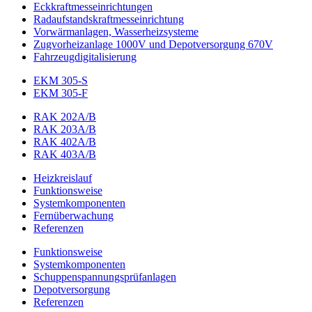
Eckkraftmess­einrichtungen
Radaufstands­kraftmess­einrichtung
Vorwärmanlagen, Wasserheizsysteme
Zugvorheizanlage 1000V und Depotversorgung 670V
Fahrzeugdigitalisierung
EKM 305-S
EKM 305-F
RAK 202A/B
RAK 203A/B
RAK 402A/B
RAK 403A/B
Heizkreislauf
Funktionsweise
Systemkomponenten
Fernüberwachung
Referenzen
Funktionsweise
Systemkomponenten
Schuppenspannungs­prüfanlagen
Depotversorgung
Referenzen