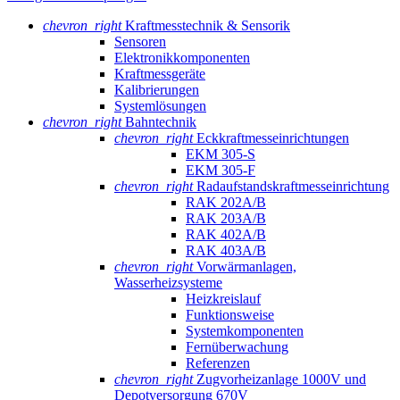
chevron_right
Kraftmesstechnik & Sensorik
Sensoren
Elektronikkomponenten
Kraftmessgeräte
Kalibrierungen
Systemlösungen
chevron_right
Bahntechnik
chevron_right
Eckkraftmess­einrichtungen
EKM 305-S
EKM 305-F
chevron_right
Radaufstands­kraftmess­einrichtung
RAK 202A/B
RAK 203A/B
RAK 402A/B
RAK 403A/B
chevron_right
Vorwärmanlagen,
Wasserheizsysteme
Heizkreislauf
Funktionsweise
Systemkomponenten
Fernüberwachung
Referenzen
chevron_right
Zugvorheizanlage 1000V und
Depotversorgung 670V