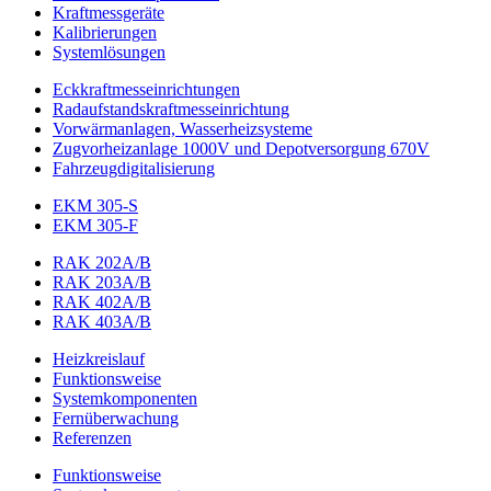
Kraftmessgeräte
Kalibrierungen
Systemlösungen
Eckkraftmess­einrichtungen
Radaufstands­kraftmess­einrichtung
Vorwärmanlagen, Wasserheizsysteme
Zugvorheizanlage 1000V und Depotversorgung 670V
Fahrzeugdigitalisierung
EKM 305-S
EKM 305-F
RAK 202A/B
RAK 203A/B
RAK 402A/B
RAK 403A/B
Heizkreislauf
Funktionsweise
Systemkomponenten
Fernüberwachung
Referenzen
Funktionsweise