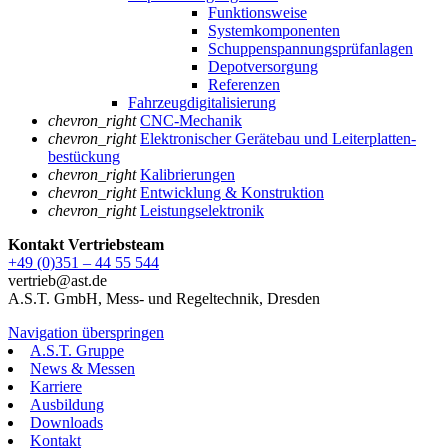
Funktionsweise
Systemkomponenten
Schuppenspannungs­prüfanlagen
Depotversorgung
Referenzen
Fahrzeugdigitalisierung
chevron_right
CNC-Mechanik
chevron_right
Elektronischer Gerätebau und Leiterplatten­
bestückung
chevron_right
Kalibrierungen
chevron_right
Entwicklung & Konstruktion
chevron_right
Leistungselektronik
Kontakt Vertriebsteam
+49 (0)351 – 44 55 544
vertrieb@ast.de
A.S.T. GmbH, Mess- und Regeltechnik, Dresden
Navigation überspringen
A.S.T. Gruppe
News & Messen
Karriere
Ausbildung
Downloads
Kontakt