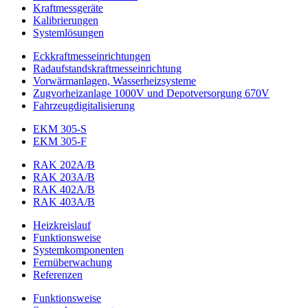
Kraftmessgeräte
Kalibrierungen
Systemlösungen
Eckkraftmess­einrichtungen
Radaufstands­kraftmess­einrichtung
Vorwärmanlagen, Wasserheizsysteme
Zugvorheizanlage 1000V und Depotversorgung 670V
Fahrzeugdigitalisierung
EKM 305-S
EKM 305-F
RAK 202A/B
RAK 203A/B
RAK 402A/B
RAK 403A/B
Heizkreislauf
Funktionsweise
Systemkomponenten
Fernüberwachung
Referenzen
Funktionsweise