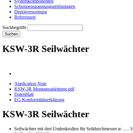
Systemkomponenten
Schuppenspannungs­prüfanlagen
Depotversorgung
Referenzen
Suchbegriffe
Suchen
KSW-3R Seilwächter
Application Note
KSW-3R Montageanleitung.pdf
Datenblatt
EG Konformitätserklärung
KSW-3R Seilwächter
Seilwächter mit drei Umlenkrollen für Seildurchmesser ø: ….