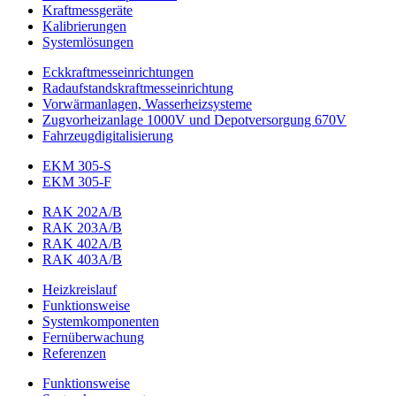
Kraftmessgeräte
Kalibrierungen
Systemlösungen
Eckkraftmess­einrichtungen
Radaufstands­kraftmess­einrichtung
Vorwärmanlagen, Wasserheizsysteme
Zugvorheizanlage 1000V und Depotversorgung 670V
Fahrzeugdigitalisierung
EKM 305-S
EKM 305-F
RAK 202A/B
RAK 203A/B
RAK 402A/B
RAK 403A/B
Heizkreislauf
Funktionsweise
Systemkomponenten
Fernüberwachung
Referenzen
Funktionsweise