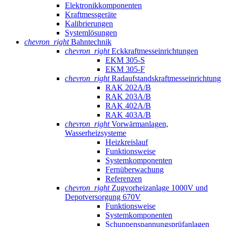
Elektronikkomponenten
Kraftmessgeräte
Kalibrierungen
Systemlösungen
chevron_right
Bahntechnik
chevron_right
Eckkraftmess­einrichtungen
EKM 305-S
EKM 305-F
chevron_right
Radaufstands­kraftmess­einrichtung
RAK 202A/B
RAK 203A/B
RAK 402A/B
RAK 403A/B
chevron_right
Vorwärmanlagen,
Wasserheizsysteme
Heizkreislauf
Funktionsweise
Systemkomponenten
Fernüberwachung
Referenzen
chevron_right
Zugvorheizanlage 1000V und
Depotversorgung 670V
Funktionsweise
Systemkomponenten
Schuppenspannungs­prüfanlagen