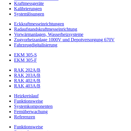
Kraftmessgeräte
Kalibrierungen
Systemlösungen
Eckkraftmess­einrichtungen
Radaufstands­kraftmess­einrichtung
Vorwärmanlagen, Wasserheizsysteme
Zugvorheizanlage 1000V und Depotversorgung 670V
Fahrzeugdigitalisierung
EKM 305-S
EKM 305-F
RAK 202A/B
RAK 203A/B
RAK 402A/B
RAK 403A/B
Heizkreislauf
Funktionsweise
Systemkomponenten
Fernüberwachung
Referenzen
Funktionsweise