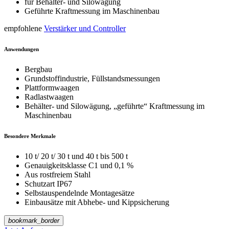
für Behälter- und Silowägung
Geführte Kraftmessung im Maschinenbau
empfohlene
Verstärker und Controller
Anwendungen
Bergbau
Grundstoffindustrie, Füllstandsmessungen
Plattformwaagen
Radlastwaagen
Behälter- und Silowägung, „geführte“ Kraftmessung im
Maschinenbau
Besondere Merkmale
10 t/ 20 t/ 30 t und 40 t bis 500 t
Genauigkeitsklasse C1 und 0,1 %
Aus rostfreiem Stahl
Schutzart IP67
Selbstauspendelnde Montagesätze
Einbausätze mit Abhebe- und Kippsicherung
bookmark_border