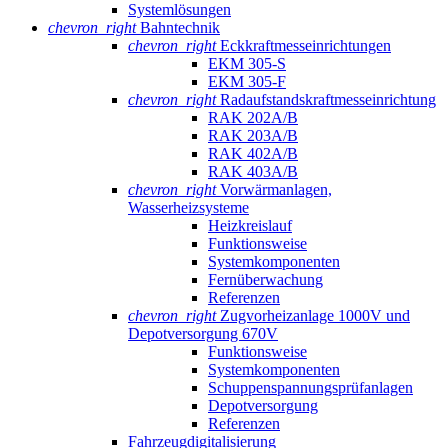
Systemlösungen
chevron_right
Bahntechnik
chevron_right
Eckkraftmess­einrichtungen
EKM 305-S
EKM 305-F
chevron_right
Radaufstands­kraftmess­einrichtung
RAK 202A/B
RAK 203A/B
RAK 402A/B
RAK 403A/B
chevron_right
Vorwärmanlagen,
Wasserheizsysteme
Heizkreislauf
Funktionsweise
Systemkomponenten
Fernüberwachung
Referenzen
chevron_right
Zugvorheizanlage 1000V und
Depotversorgung 670V
Funktionsweise
Systemkomponenten
Schuppenspannungs­prüfanlagen
Depotversorgung
Referenzen
Fahrzeugdigitalisierung