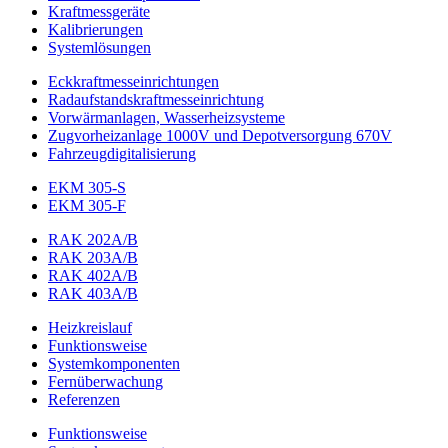
Kraftmessgeräte
Kalibrierungen
Systemlösungen
Eckkraftmess­einrichtungen
Radaufstands­kraftmess­einrichtung
Vorwärmanlagen, Wasserheizsysteme
Zugvorheizanlage 1000V und Depotversorgung 670V
Fahrzeugdigitalisierung
EKM 305-S
EKM 305-F
RAK 202A/B
RAK 203A/B
RAK 402A/B
RAK 403A/B
Heizkreislauf
Funktionsweise
Systemkomponenten
Fernüberwachung
Referenzen
Funktionsweise