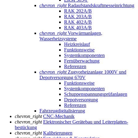
chevron_right
Radaufstands­kraftmess­einrichtung
RAK 202A/B
RAK 203A/B
RAK 402A/B
RAK 403A/B
chevron_right
Vorwärmanlagen,
Wasserheizsysteme
Heizkreislauf
Funktionsweise
Systemkomponenten
Fernüberwachung
Referenzen
chevron_right
Zugvorheizanlage 1000V und
Depotversorgung 670V
Funktionsweise
Systemkomponenten
Schuppenspannungs­prüfanlagen
Depotversorgung
Referenzen
Fahrzeugdigitalisierung
chevron_right
CNC-Mechanik
chevron_right
Elektronischer Gerätebau und Leiterplatten­
bestückung
chevron_right
Kalibrierungen