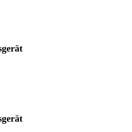
sgerät
sgerät