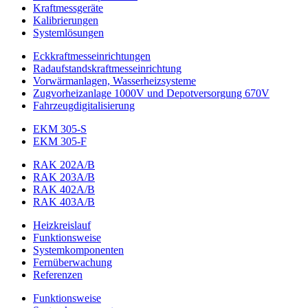
Kraftmessgeräte
Kalibrierungen
Systemlösungen
Eckkraftmess­einrichtungen
Radaufstands­kraftmess­einrichtung
Vorwärmanlagen, Wasserheizsysteme
Zugvorheizanlage 1000V und Depotversorgung 670V
Fahrzeugdigitalisierung
EKM 305-S
EKM 305-F
RAK 202A/B
RAK 203A/B
RAK 402A/B
RAK 403A/B
Heizkreislauf
Funktionsweise
Systemkomponenten
Fernüberwachung
Referenzen
Funktionsweise